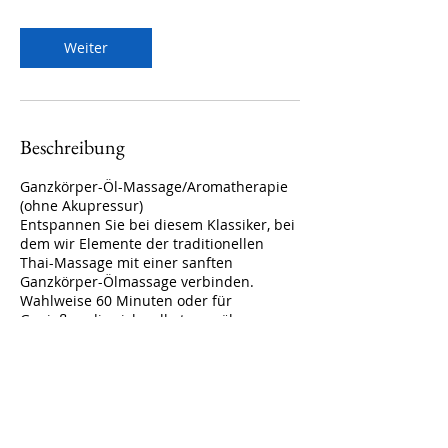
0
M
Weiter
i
n
.
Beschreibung
Ganzkörper-Öl-Massage/Aromatherapie
(ohne Akupressur)
Entspannen Sie bei diesem Klassiker, bei
dem wir Elemente der traditionellen
Thai-Massage mit einer sanften
Ganzkörper-Ölmassage verbinden.
Wahlweise 60 Minuten oder für
Genießer, die sich selbst verwöhnen
wollen, auch 90 Minuten und 120min
buchbar.
Kontaktangaben