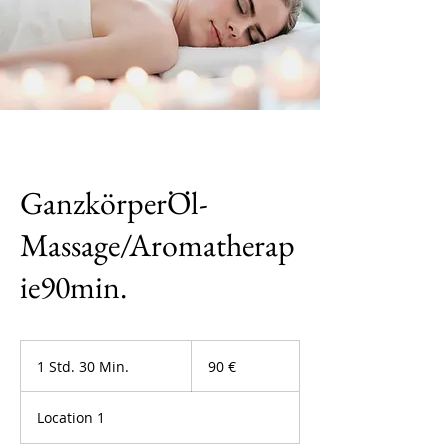
GanzkörperÖl-
Massage/Aromatherap
ie90min.
90
Euro
1 Std. 30 Min.
1
90 €
S
t
Location 1
d
3